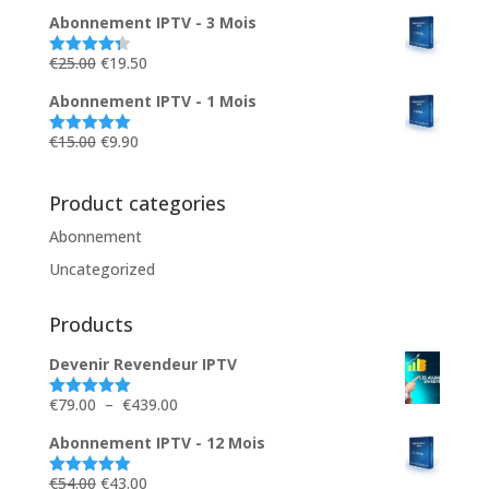
sur 5
€54.00.
€43.00.
prix
prix
Abonnement IPTV - 3 Mois
initial
actuel
était :
est :
Le
Le
€
25.00
€
19.50
Note
4.33
sur 5
€39.00.
€33.00.
prix
prix
Abonnement IPTV - 1 Mois
initial
actuel
était :
est :
Le
Le
€
15.00
€
9.90
Note
5.00
sur 5
€25.00.
€19.50.
prix
prix
initial
actuel
Product categories
était :
est :
Abonnement
€15.00.
€9.90.
Uncategorized
Products
Devenir Revendeur IPTV
Plage
€
79.00
–
€
439.00
Note
5.00
sur 5
de
Abonnement IPTV - 12 Mois
prix :
€79.00
Le
Le
€
54.00
€
43.00
Note
5.00