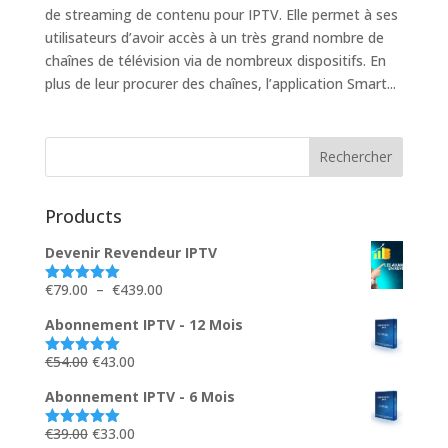
de streaming de contenu pour IPTV. Elle permet à ses
utilisateurs d’avoir accès à un très grand nombre de
chaînes de télévision via de nombreux dispositifs. En
plus de leur procurer des chaînes, l’application Smart...
Products
Devenir Revendeur IPTV
Plage
€
79.00
–
€
439.00
Note
5.00
sur 5
de
Abonnement IPTV - 12 Mois
prix :
€79.00
Le
Le
€
54.00
€
43.00
Note
5.00
sur 5
à
prix
prix
Abonnement IPTV - 6 Mois
€439.00
initial
actuel
était :
est :
Le
Le
€
39.00
€
33.00
Note
5.00