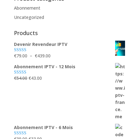
Abonnement
Uncategorized
Products
Devenir Revendeur IPTV
Plage
€
79.00
–
€
439.00
Note
5.00
sur 5
de
Abonnement IPTV - 12 Mois
prix :
€79.00
Le
Le
€
54.00
€
43.00
Note
5.00
sur 5
à
prix
prix
€439.00
initial
actuel
était :
est :
€54.00.
€43.00.
Abonnement IPTV - 6 Mois
Le
Le
€
39.00
€
33.00