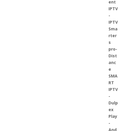
initial
actuel
était :
est :
€15.00.
€9.90.