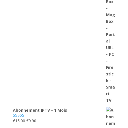
Abonnement IPTV - 1 Mois
Le
Le
€
15.00
€
9.90
Note
5.00
sur 5
prix
prix