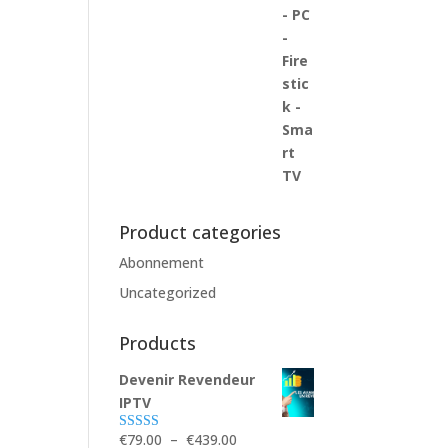
Product categories
Abonnement
Uncategorized
Products
Devenir Revendeur
IPTV
Plage
€
79.00
–
€
439.00
Note
5.00