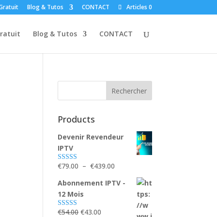
Gratuit
Blog & Tutos
CONTACT
Articles 0
ratuit
Blog & Tutos
CONTACT
Products
Devenir Revendeur
IPTV
Plage
€
79.00
–
€
439.00
Note
5.00
sur 5
de
Abonnement IPTV -
prix :
12 Mois
€79.00
à
Le
Le
€
54.00
€
43.00
Note
5.00