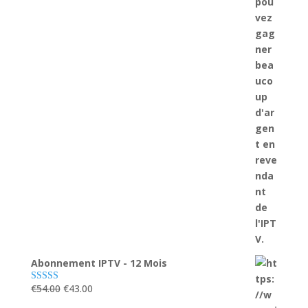
Abonnement IPTV - 12 Mois
Le
Le
€
54.00
€
43.00
Note
5.00
sur 5
prix
prix