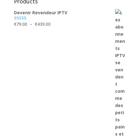
Products
Devenir Revendeur IPTV
Plage
€
79.00
–
€
439.00
Note
5.00
sur 5
de
prix :
€79.00
à
€439.00